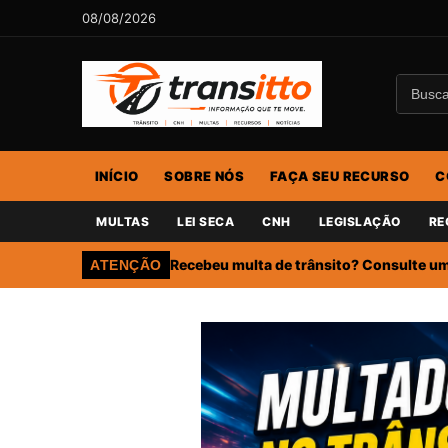
08/08/2026
INÍCIO
SOBRE NÓS
FAÇA SEU RECURSO
C
MULTAS
LEI SECA
CNH
LEGISLAÇÃO
RE
Recebeu multa de trânsito? Consulte um 
ATENÇÃO