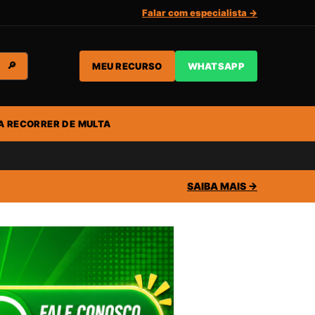
Falar com especialista →
MEU RECURSO
WHATSAPP
🔎
A RECORRER DE MULTA
SAIBA MAIS →