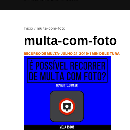
Início
/
multa-com-foto
multa-com-foto
RECURSO DE MULTA
•
JULHO 21, 2019
•
1 MIN DE LEITURA