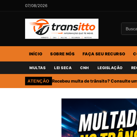
07/08/2026
INÍCIO
SOBRE NÓS
FAÇA SEU RECURSO
C
MULTAS
LEI SECA
CNH
LEGISLAÇÃO
RE
Recebeu multa de trânsito? Consulte um 
ATENÇÃO