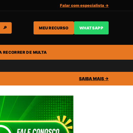
Falar com especialista →
MEU RECURSO
WHATSAPP
🔎
A RECORRER DE MULTA
SAIBA MAIS →