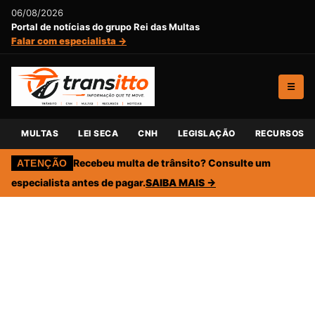
06/08/2026
Portal de notícias do grupo Rei das Multas
Falar com especialista →
☰
MULTAS
LEI SECA
CNH
LEGISLAÇÃO
RECURSOS
Recebeu multa de trânsito? Consulte um
ATENÇÃO
especialista antes de pagar.
SAIBA MAIS →