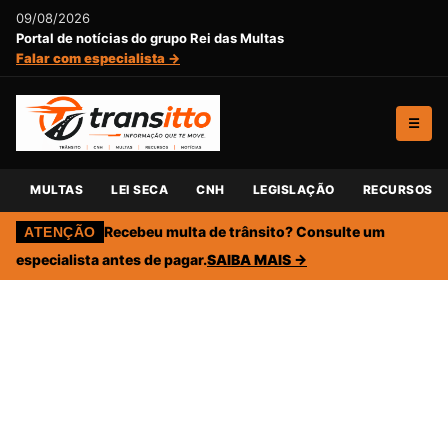
09/08/2026
Portal de notícias do grupo Rei das Multas
Falar com especialista →
☰
MULTAS
LEI SECA
CNH
LEGISLAÇÃO
RECURSOS
Recebeu multa de trânsito? Consulte um
ATENÇÃO
especialista antes de pagar.
SAIBA MAIS →