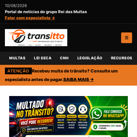
10/08/2026
Portal de notícias do grupo Rei das Multas
Falar com especialista →
☰
MULTAS
LEI SECA
CNH
LEGISLAÇÃO
RECURSOS
Recebeu multa de trânsito? Consulte um
ATENÇÃO
especialista antes de pagar.
SAIBA MAIS →