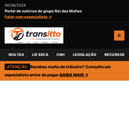
06/08/2026
Portal de notícias do grupo Rei das Multas
Falar com especialista →
☰
MULTAS
LEI SECA
CNH
LEGISLAÇÃO
RECURSOS
Recebeu multa de trânsito? Consulte um
ATENÇÃO
especialista antes de pagar.
SAIBA MAIS →