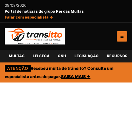
09/08/2026
Portal de notícias do grupo Rei das Multas
Falar com especialista →
☰
MULTAS
LEI SECA
CNH
LEGISLAÇÃO
RECURSOS
Recebeu multa de trânsito? Consulte um
ATENÇÃO
especialista antes de pagar.
SAIBA MAIS →