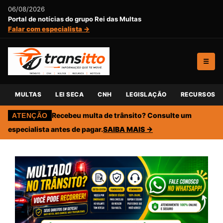
06/08/2026
Portal de notícias do grupo Rei das Multas
Falar com especialista →
☰
MULTAS
LEI SECA
CNH
LEGISLAÇÃO
RECURSOS
Recebeu multa de trânsito? Consulte um
ATENÇÃO
especialista antes de pagar.
SAIBA MAIS →