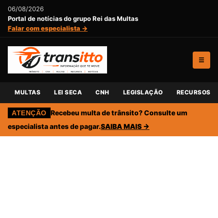
06/08/2026
Portal de notícias do grupo Rei das Multas
Falar com especialista →
☰
MULTAS
LEI SECA
CNH
LEGISLAÇÃO
RECURSOS
Recebeu multa de trânsito? Consulte um
ATENÇÃO
especialista antes de pagar.
SAIBA MAIS →