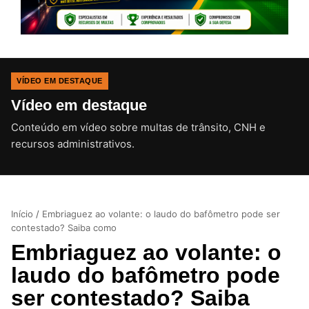
VÍDEO EM DESTAQUE
Vídeo em destaque
Conteúdo em vídeo sobre multas de trânsito, CNH e
CLIQUE PARA ATIVAR O SOM
recursos administrativos.
Início
/
Embriaguez ao volante: o laudo do bafômetro pode ser
contestado? Saiba como
Embriaguez ao volante: o
laudo do bafômetro pode
ser contestado? Saiba