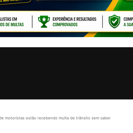
CLIQUE PARA ATI
de motoristas estão recebendo multa de trânsito sem saber