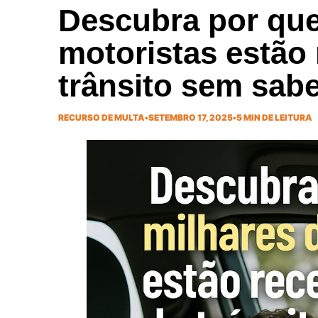
Descubra por que
motoristas estão
trânsito sem sab
RECURSO DE MULTA
•
SETEMBRO 17, 2025
•
5 MIN DE LEITURA