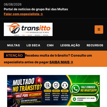
08/08/2026
Portal de notícias do grupo Rei das Multas
Falar com especialista →
☰
MULTAS
LEI SECA
CNH
LEGISLAÇÃO
RECURSOS
Recebeu multa de trânsito? Consulte um
ATENÇÃO
especialista antes de pagar.
SAIBA MAIS →