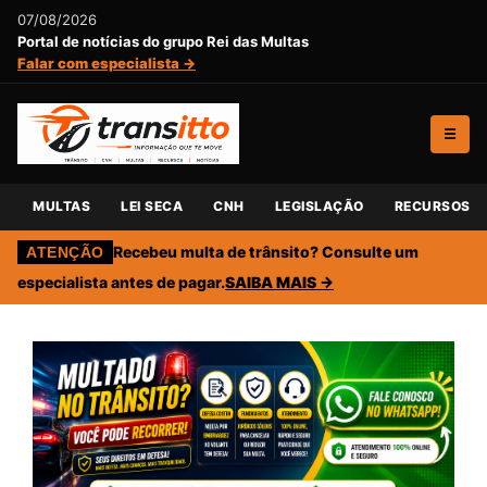
07/08/2026
Portal de notícias do grupo Rei das Multas
Falar com especialista →
☰
MULTAS
LEI SECA
CNH
LEGISLAÇÃO
RECURSOS
Recebeu multa de trânsito? Consulte um
ATENÇÃO
especialista antes de pagar.
SAIBA MAIS →