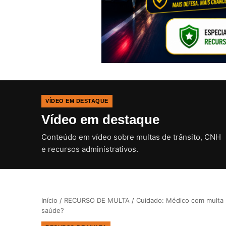
VÍDEO EM DESTAQUE
Vídeo em destaque
Conteúdo em vídeo sobre multas de trânsito, CNH
e recursos administrativos.
Início
/
RECURSO DE MULTA
/
Cuidado: Médico com multa s
saúde?