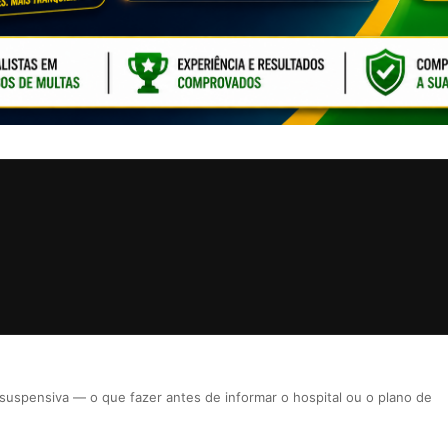
CLIQUE PARA ATI
uspensiva — o que fazer antes de informar o hospital ou o plano de