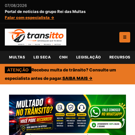
07/08/2026
Portal de notícias do grupo Rei das Multas
Falar com especialista →
☰
MULTAS
LEI SECA
CNH
LEGISLAÇÃO
RECURSOS
Recebeu multa de trânsito? Consulte um
ATENÇÃO
especialista antes de pagar.
SAIBA MAIS →