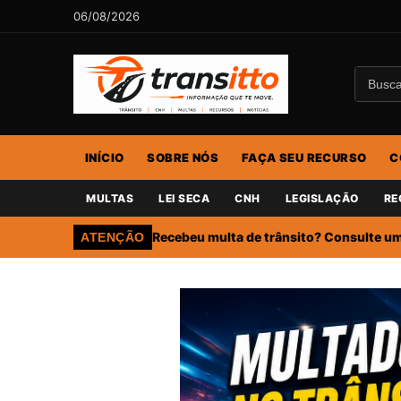
06/08/2026
INÍCIO
SOBRE NÓS
FAÇA SEU RECURSO
C
MULTAS
LEI SECA
CNH
LEGISLAÇÃO
RE
Recebeu multa de trânsito? Consulte um 
ATENÇÃO