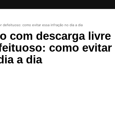
r defeituoso: como evitar essa infração no dia a dia
lo com descarga livre
feituoso: como evitar
dia a dia