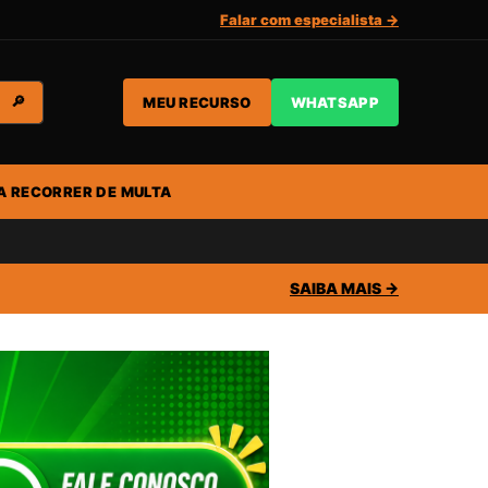
Falar com especialista →
MEU RECURSO
WHATSAPP
🔎
A RECORRER DE MULTA
SAIBA MAIS →