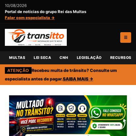
10/08/2026
Portal de notícias do grupo Rei das Multas
Falar com especialista →
☰
MULTAS
LEI SECA
CNH
LEGISLAÇÃO
RECURSOS
Recebeu multa de trânsito? Consulte um
ATENÇÃO
especialista antes de pagar.
SAIBA MAIS →