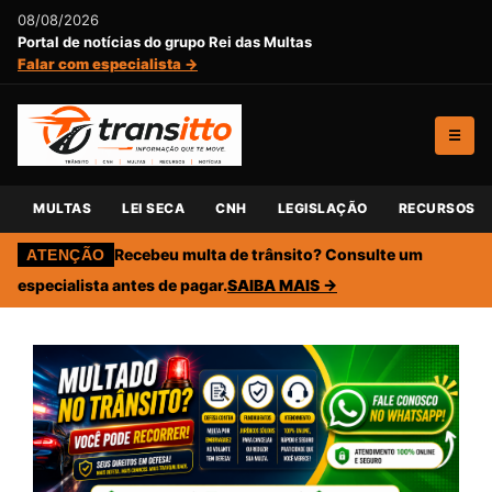
08/08/2026
Portal de notícias do grupo Rei das Multas
Falar com especialista →
☰
MULTAS
LEI SECA
CNH
LEGISLAÇÃO
RECURSOS
Recebeu multa de trânsito? Consulte um
ATENÇÃO
especialista antes de pagar.
SAIBA MAIS →