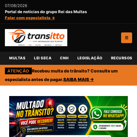
07/08/2026
Portal de notícias do grupo Rei das Multas
Falar com especialista →
☰
MULTAS
LEI SECA
CNH
LEGISLAÇÃO
RECURSOS
Recebeu multa de trânsito? Consulte um
ATENÇÃO
especialista antes de pagar.
SAIBA MAIS →