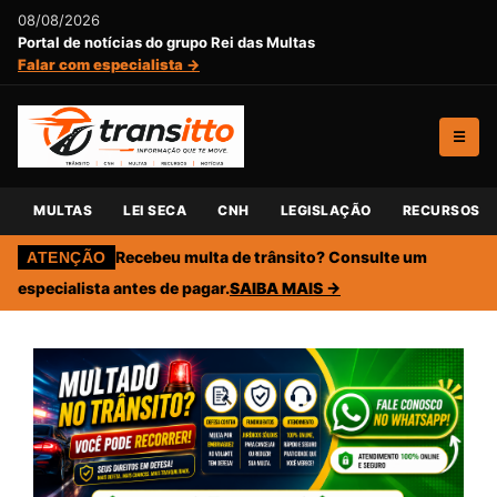
08/08/2026
Portal de notícias do grupo Rei das Multas
Falar com especialista →
☰
MULTAS
LEI SECA
CNH
LEGISLAÇÃO
RECURSOS
Recebeu multa de trânsito? Consulte um
ATENÇÃO
especialista antes de pagar.
SAIBA MAIS →