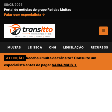
08/08/2026
Portal de notícias do grupo Rei das Multas
Falar com especialista →
☰
MULTAS
LEI SECA
CNH
LEGISLAÇÃO
RECURSOS
Recebeu multa de trânsito? Consulte um
ATENÇÃO
especialista antes de pagar.
SAIBA MAIS →