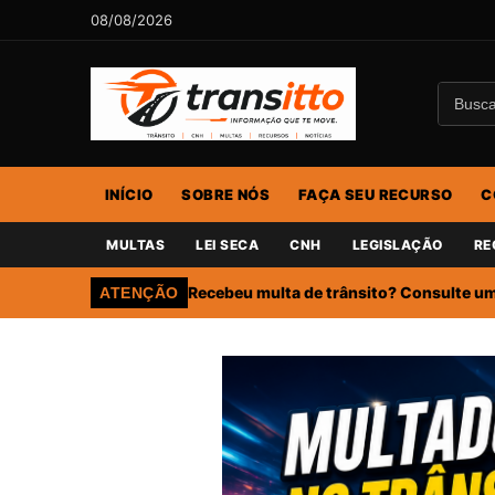
08/08/2026
INÍCIO
SOBRE NÓS
FAÇA SEU RECURSO
C
MULTAS
LEI SECA
CNH
LEGISLAÇÃO
RE
Recebeu multa de trânsito? Consulte um 
ATENÇÃO