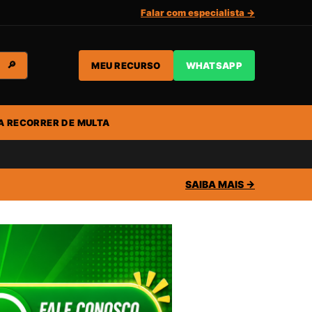
Falar com especialista →
MEU RECURSO
WHATSAPP
🔎
A RECORRER DE MULTA
SAIBA MAIS →