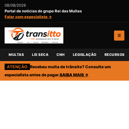
08/08/2026
Portal de notícias do grupo Rei das Multas
Falar com especialista →
☰
MULTAS
LEI SECA
CNH
LEGISLAÇÃO
RECURSOS
Recebeu multa de trânsito? Consulte um
ATENÇÃO
especialista antes de pagar.
SAIBA MAIS →