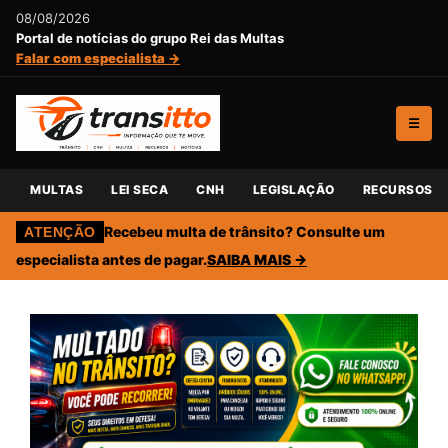
08/08/2026
Portal de notícias do grupo Rei das Multas
Falar com especialista →
☰
MULTAS
LEI SECA
CNH
LEGISLAÇÃO
RECURSOS
Recebeu multa de trânsito? Consulte um
ATENÇÃO
especialista antes de pagar.
SAIBA MAIS →