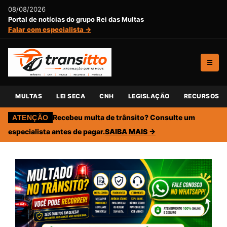
08/08/2026
Portal de notícias do grupo Rei das Multas
Falar com especialista →
☰
MULTAS
LEI SECA
CNH
LEGISLAÇÃO
RECURSOS
Recebeu multa de trânsito? Consulte um
ATENÇÃO
especialista antes de pagar.
SAIBA MAIS →