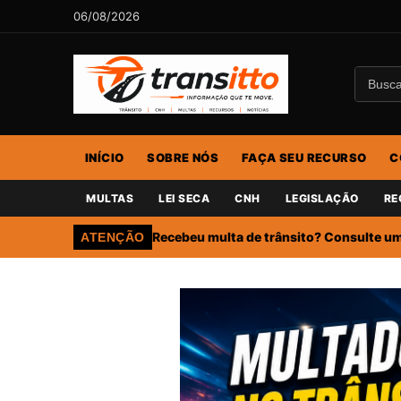
06/08/2026
INÍCIO
SOBRE NÓS
FAÇA SEU RECURSO
C
MULTAS
LEI SECA
CNH
LEGISLAÇÃO
RE
Recebeu multa de trânsito? Consulte um 
ATENÇÃO