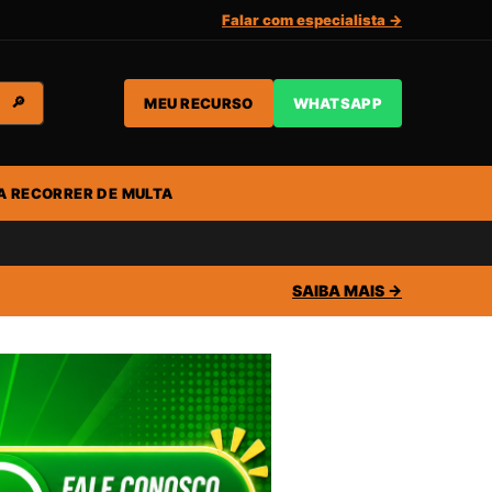
Falar com especialista →
MEU RECURSO
WHATSAPP
🔎
A RECORRER DE MULTA
SAIBA MAIS →