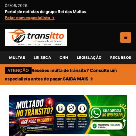
05/08/2026
Portal de notícias do grupo Rei das Multas
Falar com especialista →
☰
MULTAS
LEI SECA
CNH
LEGISLAÇÃO
RECURSOS
Recebeu multa de trânsito? Consulte um
ATENÇÃO
especialista antes de pagar.
SAIBA MAIS →