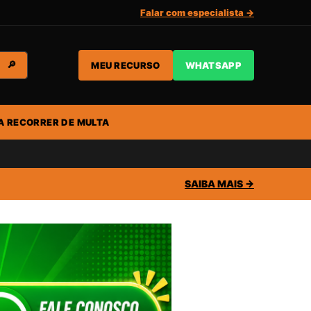
Falar com especialista →
MEU RECURSO
WHATSAPP
🔎
A RECORRER DE MULTA
SAIBA MAIS →