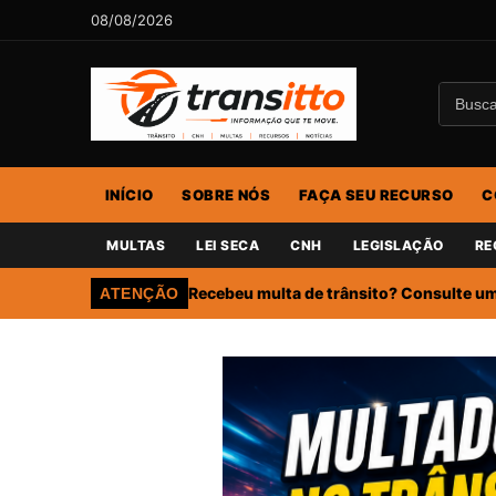
08/08/2026
INÍCIO
SOBRE NÓS
FAÇA SEU RECURSO
C
MULTAS
LEI SECA
CNH
LEGISLAÇÃO
RE
Recebeu multa de trânsito? Consulte um 
ATENÇÃO