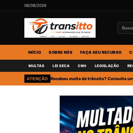
06/08/2026
INÍCIO
SOBRE NÓS
FAÇA SEU RECURSO
C
MULTAS
LEI SECA
CNH
LEGISLAÇÃO
RE
Recebeu multa de trânsito? Consulte um 
ATENÇÃO