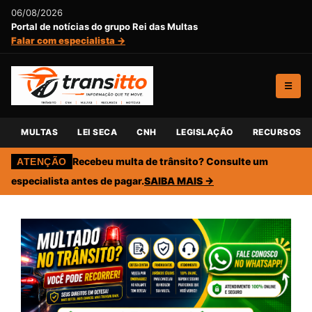
06/08/2026
Portal de notícias do grupo Rei das Multas
Falar com especialista →
☰
MULTAS
LEI SECA
CNH
LEGISLAÇÃO
RECURSOS
Recebeu multa de trânsito? Consulte um
ATENÇÃO
especialista antes de pagar.
SAIBA MAIS →