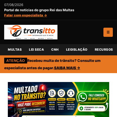
07/08/2026
Portal de notícias do grupo Rei das Multas
Falar com especialista →
☰
MULTAS
LEI SECA
CNH
LEGISLAÇÃO
RECURSOS
Recebeu multa de trânsito? Consulte um
ATENÇÃO
especialista antes de pagar.
SAIBA MAIS →