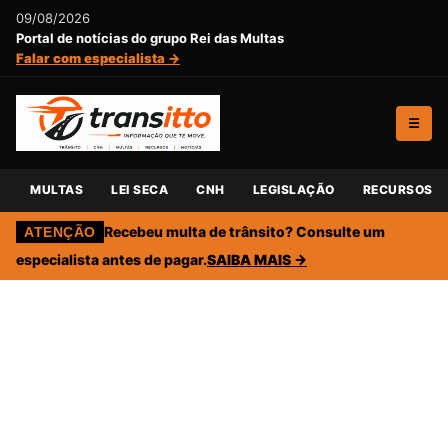
09/08/2026
Portal de notícias do grupo Rei das Multas
Falar com especialista →
☰
MULTAS
LEI SECA
CNH
LEGISLAÇÃO
RECURSOS
Recebeu multa de trânsito? Consulte um
ATENÇÃO
especialista antes de pagar.
SAIBA MAIS →