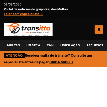
08/08/2026
Portal de notícias do grupo Rei das Multas
Falar com especialista →
☰
MULTAS
LEI SECA
CNH
LEGISLAÇÃO
RECURSOS
Recebeu multa de trânsito? Consulte um
ATENÇÃO
especialista antes de pagar.
SAIBA MAIS →