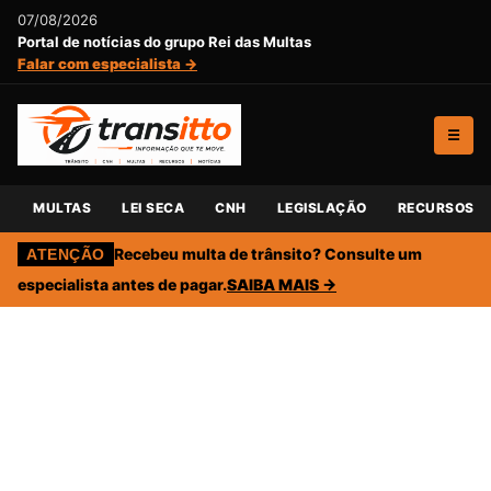
07/08/2026
Portal de notícias do grupo Rei das Multas
Falar com especialista →
☰
MULTAS
LEI SECA
CNH
LEGISLAÇÃO
RECURSOS
Recebeu multa de trânsito? Consulte um
ATENÇÃO
especialista antes de pagar.
SAIBA MAIS →