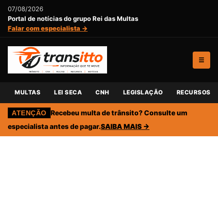
07/08/2026
Portal de notícias do grupo Rei das Multas
Falar com especialista →
☰
MULTAS
LEI SECA
CNH
LEGISLAÇÃO
RECURSOS
Recebeu multa de trânsito? Consulte um
ATENÇÃO
especialista antes de pagar.
SAIBA MAIS →