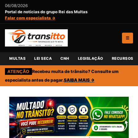
06/08/2026
Portal de notícias do grupo Rei das Multas
Falar com especialista →
☰
MULTAS
LEI SECA
CNH
LEGISLAÇÃO
RECURSOS
Recebeu multa de trânsito? Consulte um
ATENÇÃO
especialista antes de pagar.
SAIBA MAIS →