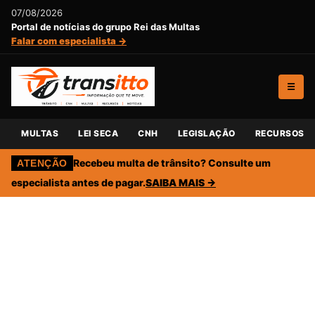
07/08/2026
Portal de notícias do grupo Rei das Multas
Falar com especialista →
☰
MULTAS
LEI SECA
CNH
LEGISLAÇÃO
RECURSOS
Recebeu multa de trânsito? Consulte um
ATENÇÃO
especialista antes de pagar.
SAIBA MAIS →