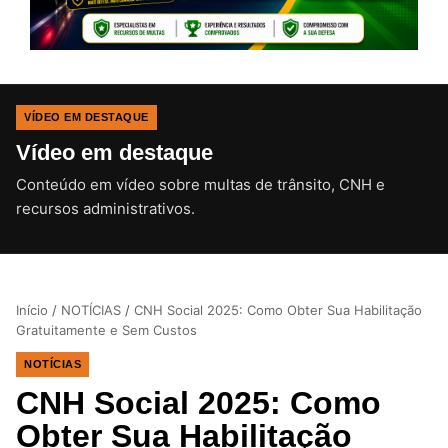
VÍDEO EM DESTAQUE
Vídeo em destaque
Conteúdo em vídeo sobre multas de trânsito, CNH e
CLIQUE PARA ATIVAR O SOM
recursos administrativos.
Início
/
NOTÍCIAS
/
CNH Social 2025: Como Obter Sua Habilitação
Gratuitamente e Sem Custos
NOTÍCIAS
CNH Social 2025: Como
Obter Sua Habilitação