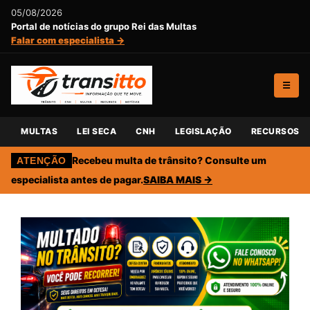
05/08/2026
Portal de notícias do grupo Rei das Multas
Falar com especialista →
☰
MULTAS
LEI SECA
CNH
LEGISLAÇÃO
RECURSOS
Recebeu multa de trânsito? Consulte um
ATENÇÃO
especialista antes de pagar.
SAIBA MAIS →