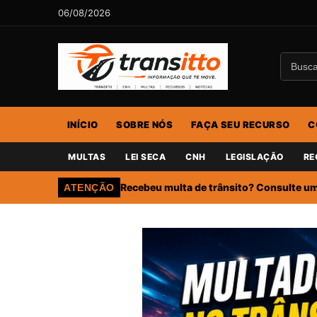
06/08/2026
INÍCIO
SOBRE NÓS
FAÇA SEU RECURSO
C
MULTAS
LEI SECA
CNH
LEGISLAÇÃO
RE
Recebeu multa de trânsito? Consulte um 
ATENÇÃO