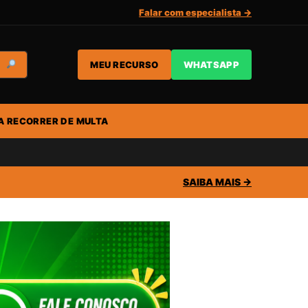
Falar com especialista →
MEU RECURSO
WHATSAPP
A RECORRER DE MULTA
SAIBA MAIS →