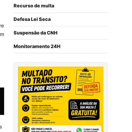
Recurso de multa
Defesa Lei Seca
re
Suspensão da CNH
em
Monitoramento 24H
s