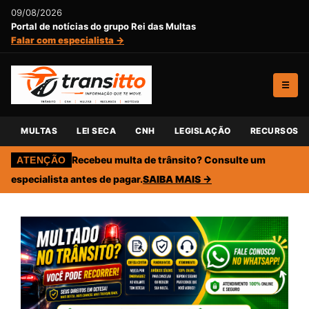
09/08/2026
Portal de notícias do grupo Rei das Multas
Falar com especialista →
☰
MULTAS
LEI SECA
CNH
LEGISLAÇÃO
RECURSOS
Recebeu multa de trânsito? Consulte um
ATENÇÃO
especialista antes de pagar.
SAIBA MAIS →