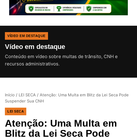
VÍDEO EM DESTAQUE
Vídeo em destaque
Conteúdo em vídeo sobre multas de trânsito, CNH e
CLIQUE PARA ATIVAR O SOM
recursos administrativos.
Início
/
LEI SECA
/
Atenção: Uma Multa em Blitz da Lei Seca Pode
Suspender Sua CNH
LEI SECA
Atenção: Uma Multa em
Blitz da Lei Seca Pode