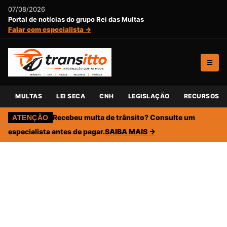
07/08/2026
Portal de notícias do grupo Rei das Multas
Falar com especialista →
☰
MULTAS
LEI SECA
CNH
LEGISLAÇÃO
RECURSOS
Recebeu multa de trânsito? Consulte um
ATENÇÃO
especialista antes de pagar.
SAIBA MAIS →