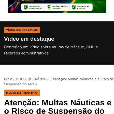
VÍDEO EM DESTAQUE
Vídeo em destaque
Conteúdo em vídeo sobre multas de trânsito, CNH e
CLIQUE PARA ATIVAR O SOM
recursos administrativos.
Início
/
MULTA DE TRÂNSITO
/
Atenção: Multas Náuticas e o Risco de
Suspensão do Arrais
MULTA DE TRÂNSITO
Atenção: Multas Náuticas e
o Risco de Suspensão do