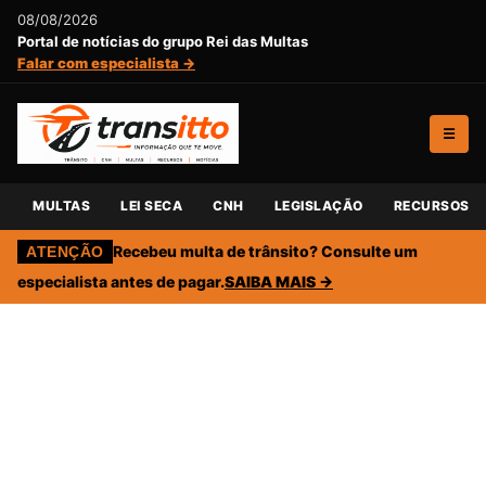
08/08/2026
Portal de notícias do grupo Rei das Multas
Falar com especialista →
☰
MULTAS
LEI SECA
CNH
LEGISLAÇÃO
RECURSOS
Recebeu multa de trânsito? Consulte um
ATENÇÃO
especialista antes de pagar.
SAIBA MAIS →