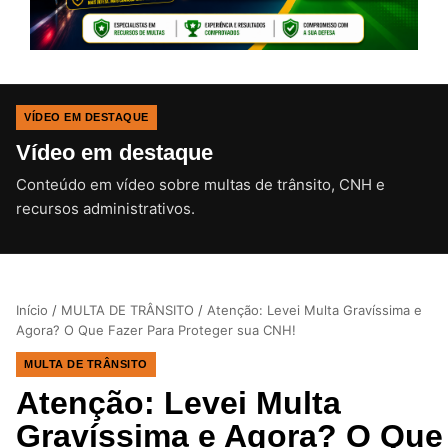
VÍDEO EM DESTAQUE
Vídeo em destaque
Conteúdo em vídeo sobre multas de trânsito, CNH e
CLIQUE PARA ATIVAR O SOM
recursos administrativos.
Início
/
MULTA DE TRÂNSITO
/
Atenção: Levei Multa Gravíssima e
Agora? O Que Fazer Para Proteger sua CNH!
MULTA DE TRÂNSITO
Atenção: Levei Multa
Gravíssima e Agora? O Que