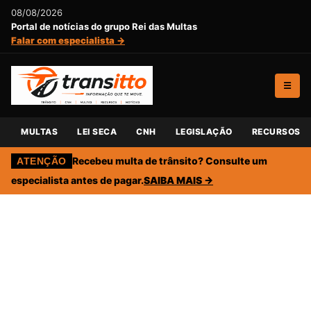
08/08/2026
Portal de notícias do grupo Rei das Multas
Falar com especialista →
☰
MULTAS
LEI SECA
CNH
LEGISLAÇÃO
RECURSOS
Recebeu multa de trânsito? Consulte um
ATENÇÃO
especialista antes de pagar.
SAIBA MAIS →