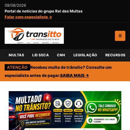
09/08/2026
Portal de notícias do grupo Rei das Multas
Falar com especialista →
☰
MULTAS
LEI SECA
CNH
LEGISLAÇÃO
RECURSOS
Recebeu multa de trânsito? Consulte um
ATENÇÃO
especialista antes de pagar.
SAIBA MAIS →