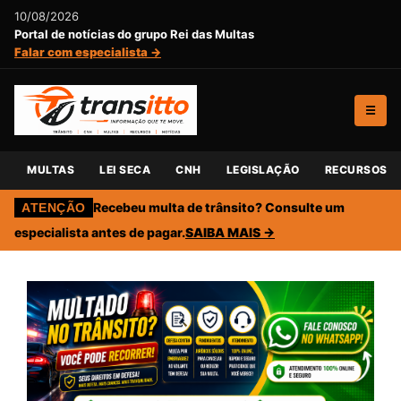
10/08/2026
Portal de notícias do grupo Rei das Multas
Falar com especialista →
☰
MULTAS
LEI SECA
CNH
LEGISLAÇÃO
RECURSOS
Recebeu multa de trânsito? Consulte um
ATENÇÃO
especialista antes de pagar.
SAIBA MAIS →