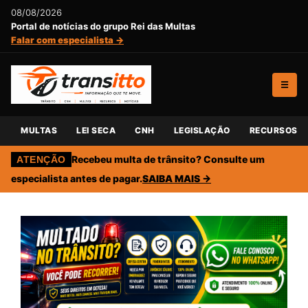
08/08/2026
Portal de notícias do grupo Rei das Multas
Falar com especialista →
☰
MULTAS
LEI SECA
CNH
LEGISLAÇÃO
RECURSOS
Recebeu multa de trânsito? Consulte um
ATENÇÃO
especialista antes de pagar.
SAIBA MAIS →