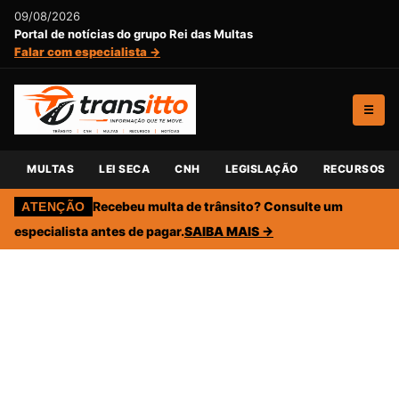
09/08/2026
Portal de notícias do grupo Rei das Multas
Falar com especialista →
☰
MULTAS
LEI SECA
CNH
LEGISLAÇÃO
RECURSOS
Recebeu multa de trânsito? Consulte um
ATENÇÃO
especialista antes de pagar.
SAIBA MAIS →