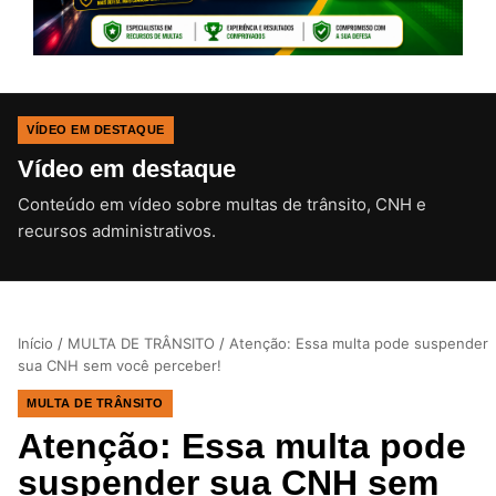
VÍDEO EM DESTAQUE
Vídeo em destaque
Conteúdo em vídeo sobre multas de trânsito, CNH e
CLIQUE PARA ATIVAR O SOM
recursos administrativos.
Início
/
MULTA DE TRÂNSITO
/
Atenção: Essa multa pode suspender
sua CNH sem você perceber!
MULTA DE TRÂNSITO
Atenção: Essa multa pode
suspender sua CNH sem