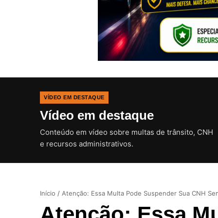
VÍDEO EM DESTAQUE
Vídeo em destaque
Conteúdo em vídeo sobre multas de trânsito, CNH
e recursos administrativos.
Início
/
Atenção: Essa Multa Pode Suspender Sua CNH Se
Atenção: Essa M