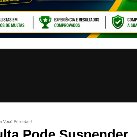
CLIQUE PARA ATI
m Você Perceber!
ulta Pode Suspender