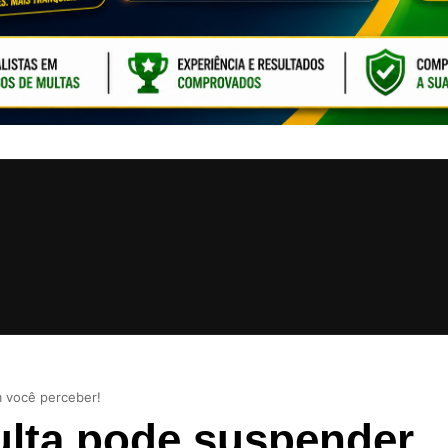
CLIQUE PARA ATI
 você perceber!
ulta pode suspender