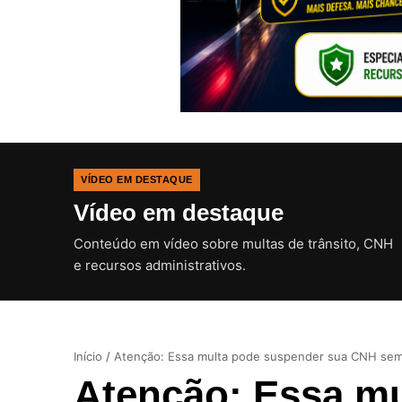
VÍDEO EM DESTAQUE
Vídeo em destaque
Conteúdo em vídeo sobre multas de trânsito, CNH
e recursos administrativos.
Início
/
Atenção: Essa multa pode suspender sua CNH sem
Atenção: Essa m