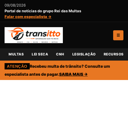
09/08/2026
Portal de notícias do grupo Rei das Multas
Falar com especialista →
☰
MULTAS
LEI SECA
CNH
LEGISLAÇÃO
RECURSOS
Recebeu multa de trânsito? Consulte um
ATENÇÃO
especialista antes de pagar.
SAIBA MAIS →