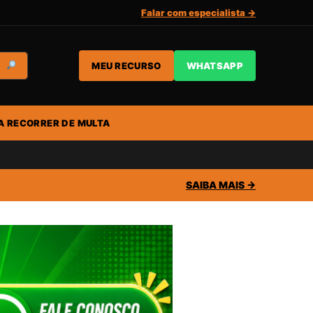
Falar com especialista →
MEU RECURSO
WHATSAPP
A RECORRER DE MULTA
SAIBA MAIS →