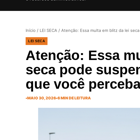
Início
/
LEI SECA
/
Atenção: Essa multa em blitz da lei s
LEI SECA
Atenção: Essa mul
seca pode suspe
que você perceba
•
MAIO 30, 2026
•
6 MIN DE LEITURA