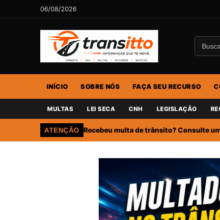
06/08/2026
INÍCIO
SOBRE NÓS
FAÇA SEU RECURSO
C
MULTAS
LEI SECA
CNH
LEGISLAÇÃO
RE
Recebeu multa de trânsito? Consulte um 
ATENÇÃO